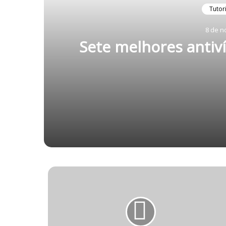
Tutor
8 de n
Sete melhores antiví
8 de novembro de 2022
Sete melhores antivírus gratuitos para
1 de maio de 2022
Como colocar senha no Google Chrom
11 de abril de 2022