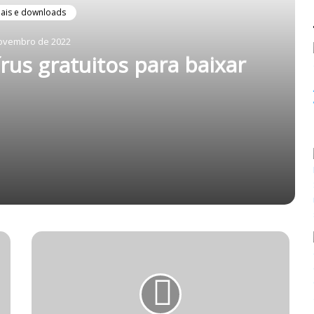
iais e downloads
ovembro de 2022
rus gratuitos para baixar
 baixar
e?