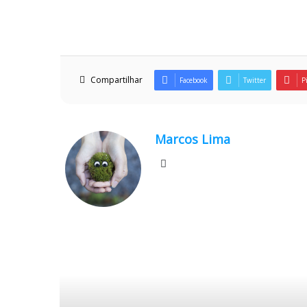
Compartilhar
Facebook
Twitter
P
Marcos Lima
Website
Ler