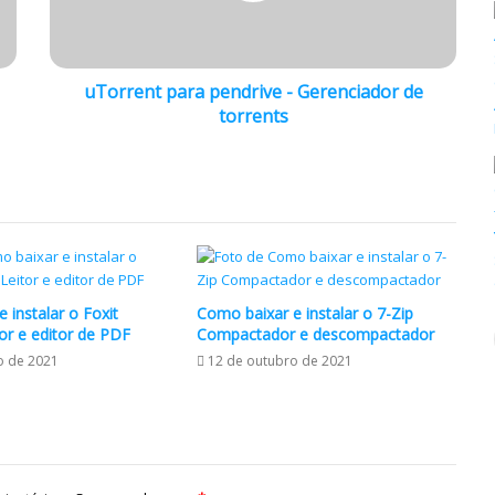
200 Fontes Script Profissional para Convites, 15 Anos , Festas, Eventos e Designing (Grátis)
uTorrent para pendrive - Gerenciador de
torrents
 DC Leitor de PDF
 instalar o Foxit
Como baixar e instalar o 7-Zip
or e editor de PDF
Compactador e descompactador
o de 2021
12 de outubro de 2021