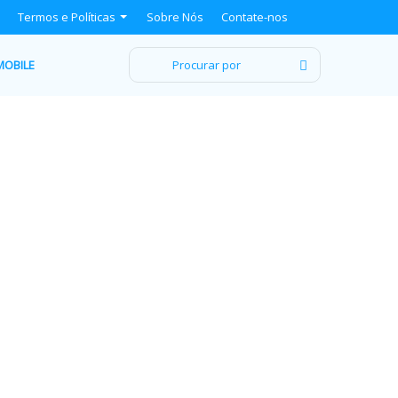
Termos e Políticas
Sobre Nós
Contate-nos
Procurar
MOBILE
por