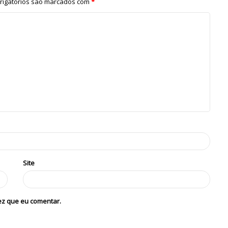
igatórios são marcados com
*
Site
ez que eu comentar.