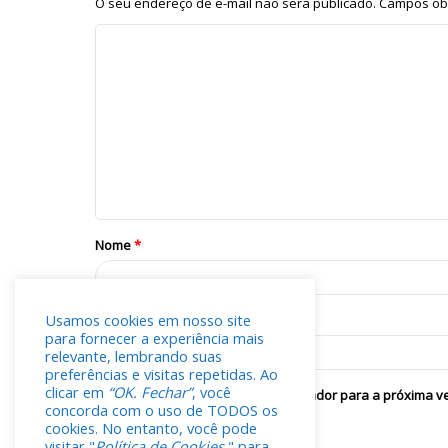
O seu endereço de e-mail não será publicado.
Campos obr
Nome
*
Usamos cookies em nosso site
E-mail
*
para fornecer a experiência mais
relevante, lembrando suas
preferências e visitas repetidas. Ao
clicar em
“OK. Fechar”
, você
Salvar meus dados neste navegador para a próxima v
concorda com o uso de TODOS os
cookies. No entanto, você pode
visitar "
Política de Cookies.
" para