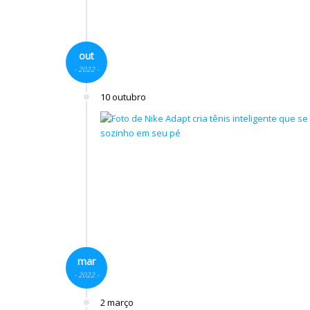
out
- 2022 -
10 outubro
mar
- 2022 -
2 março