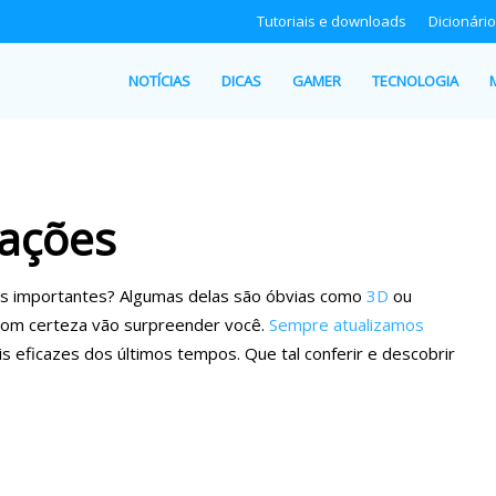
Tutoriais e downloads
Dicionário
NOTÍCIAS
DICAS
GAMER
TECNOLOGIA
vações
ais importantes? Algumas delas são óbvias como
3D
ou
com certeza vão surpreender você.
Sempre atualizamos
 eficazes dos últimos tempos. Que tal conferir e descobrir