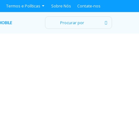
Termos e Políticas
Sobre Nós
Contate-nos
Procurar
MOBILE
por