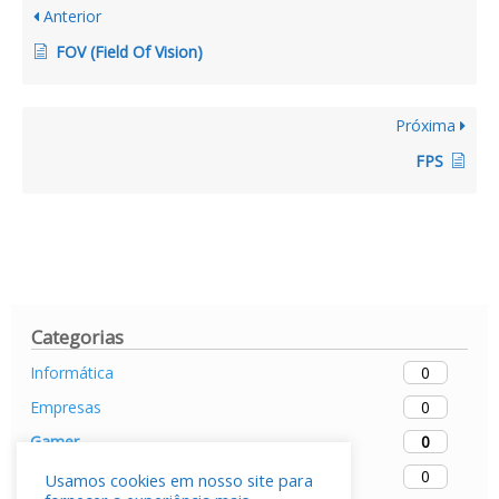
Anterior
FOV (Field Of Vision)
Próxima
FPS
Categorias
0
Informática
0
Empresas
0
Gamer
0
Mobiles
Usamos cookies em nosso site para