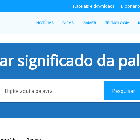
Tutoriais e downloads
Dicionário
NOTÍCIAS
DICAS
GAMER
TECNOLOGIA
ar significado da pal
Pesquisar
formática
Banner