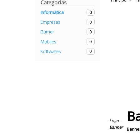
Categorias
0
Informática
0
Empresas
0
Gamer
0
Mobiles
0
Softwares
B
Logo –
Banner
Banner