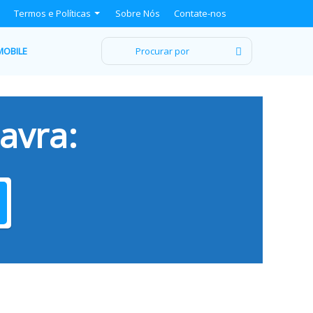
Termos e Políticas
Sobre Nós
Contate-nos
Procurar
MOBILE
por
avra: