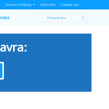
Termos e Políticas
Sobre Nós
Contate-nos
Procurar
MOBILE
por
avra: