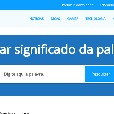
Tutoriais e downloads
Dicionário
NOTÍCIAS
DICAS
GAMER
TECNOLOGIA
ar significado da pal
Pesquisar
formática
MMS