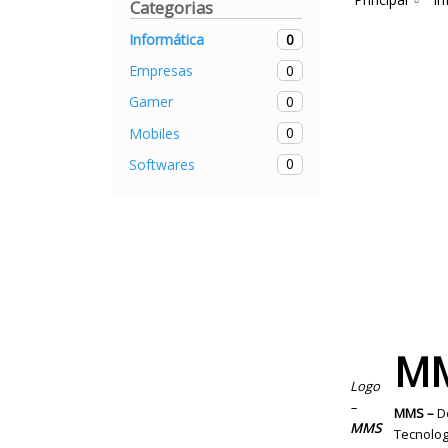
Categorias
0
Informática
0
Empresas
0
Gamer
0
Mobiles
0
Softwares
M
Logo
–
MMS –
Do
MMS
Tecnolog