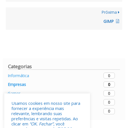
Próxima
GIMP
Categorias
0
Informática
0
Empresas
0
Gamer
0
Mobiles
Usamos cookies em nosso site para
fornecer a experiência mais
0
Softwares
relevante, lembrando suas
preferências e visitas repetidas. Ao
clicar em
“OK. Fechar”
, você