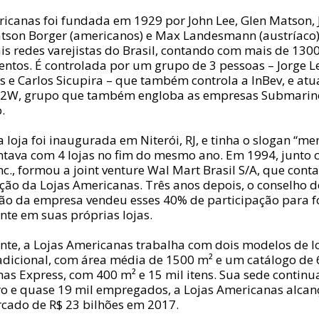
ricanas foi fundada em 1929 por John Lee, Glen Matson,
atson Borger (americanos) e Max Landesmann (austríaco
is redes varejistas do Brasil, contando com mais de 130
entos. É controlada por um grupo de 3 pessoas – Jorge 
s e Carlos Sicupira – que também controla a InBev, e at
B2W, grupo que também engloba as empresas Submarin
.
 loja foi inaugurada em Niterói, RJ, e tinha o slogan “me
contava com 4 lojas no fim do mesmo ano. Em 1994, junto
nc., formou a joint venture Wal Mart Brasil S/A, que con
ção da Lojas Americanas. Três anos depois, o conselho d
ão da empresa vendeu esses 40% de participação para f
nte em suas próprias lojas.
te, a Lojas Americanas trabalha com dois modelos de loj
adicional, com área média de 1500 m² e um catálogo de 6
as Express, com 400 m² e 15 mil itens. Sua sede continu
iro e quase 19 mil empregados, a Lojas Americanas alca
rcado de R$ 23 bilhões em 2017.