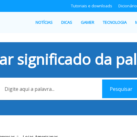
Tutoriais e downloads
Dicionário
NOTÍCIAS
DICAS
GAMER
TECNOLOGIA
ar significado da pal
Pesquisar
mpresas
Lojas Americanas