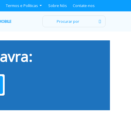
Termos e Políticas
Sobre Nós
Contate-nos
Procurar
MOBILE
por
avra: