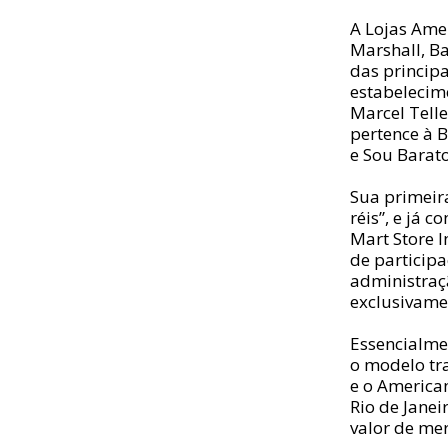
A Lojas Ame
Marshall, B
das principa
estabelecim
Marcel Telle
pertence à 
e Sou Barato
Sua primeira
réis”, e já 
Mart Store I
de participa
administraç
exclusivame
Essencialmen
o modelo tr
e o American
Rio de Jane
valor de me