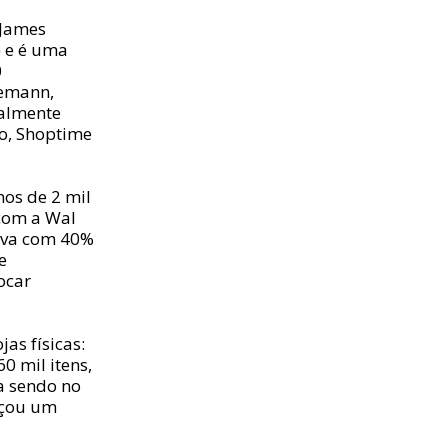
 James
) e é uma
0
Lemann,
ualmente
o, Shoptime
nos de 2 mil
 com a Wal
tava com 40%
e
ocar
as físicas:
0 mil itens,
a sendo no
nçou um