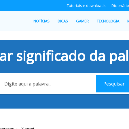
Tutoriais e downloads
Dicionário
NOTÍCIAS
DICAS
GAMER
TECNOLOGIA
ar significado da pal
Pesquisar
mpresas
Xiaomi