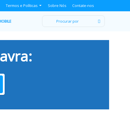
Termos e Políticas
Sobre Nós
Contate-nos
Procurar
MOBILE
por
avra: