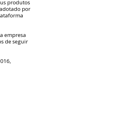
eus produtos
 adotado por
lataforma
 a empresa
os de seguir
2016,