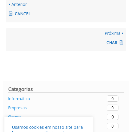
Anterior
CANCEL
Próxima
CHAR
Categorias
0
Informática
0
Empresas
0
Gamer
0
Mobiles
Usamos cookies em nosso site para