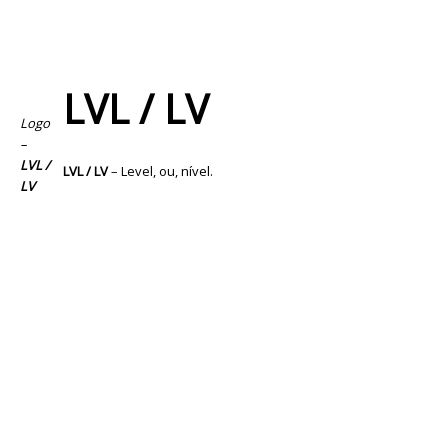
LVL / LV
Logo
–
LVL /
LVL / LV
– Level, ou, nível.
LV