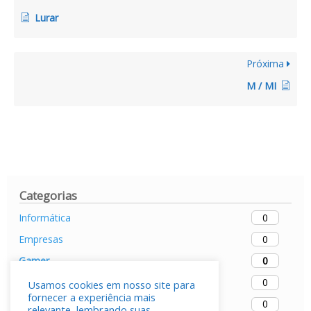
Lurar
Próxima
M / MI
Categorias
0
Informática
0
Empresas
0
Gamer
0
Mobiles
Usamos cookies em nosso site para
fornecer a experiência mais
0
Softwares
relevante, lembrando suas