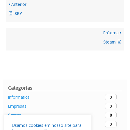
Anterior
SRY
Próxima
Steam
Categorias
0
Informática
0
Empresas
0
Gamer
0
Mobiles
Usamos cookies em nosso site para