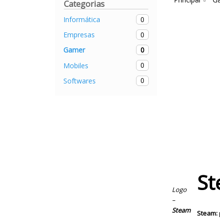
Categorias
0
Informática
0
Empresas
0
Gamer
0
Mobiles
0
Softwares
S
Logo
–
Steam
Steam: