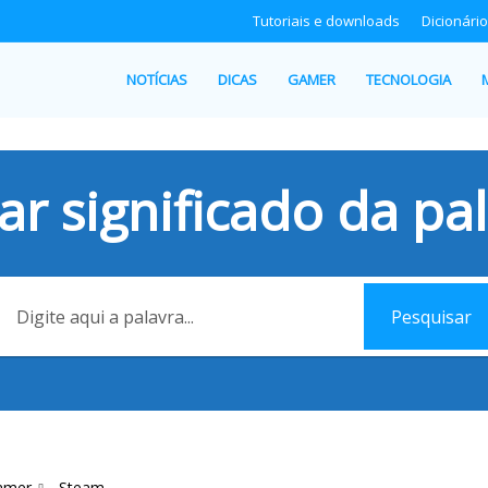
Tutoriais e downloads
Dicionário
NOTÍCIAS
DICAS
GAMER
TECNOLOGIA
ar significado da pal
Pesquisar
amer
Steam