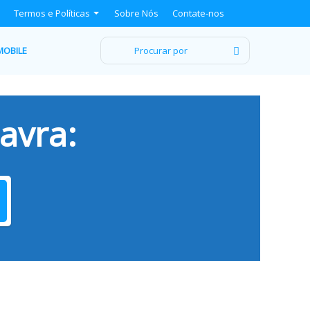
Termos e Políticas
Sobre Nós
Contate-nos
Procurar
MOBILE
por
avra: